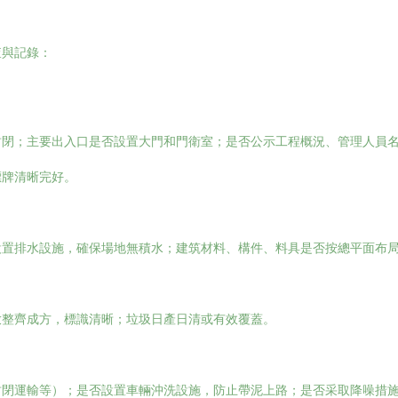
查與記錄：
封閉；主要出入口是否設置大門和門衛室；是否公示工程概況、管理人員
標牌清晰完好。
設置排水設施，確保場地無積水；建筑材料、構件、料具是否按總平面布
放整齊成方，標識清晰；垃圾日產日清或有效覆蓋。
封閉運輸等）；是否設置車輛沖洗設施，防止帶泥上路；是否采取降噪措