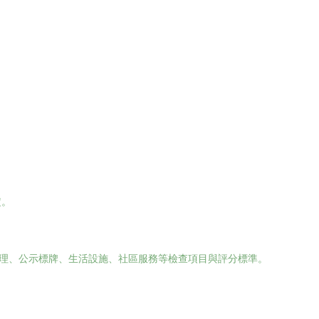
。
定。
治理、公示標牌、生活設施、社區服務等檢查項目與評分標準。