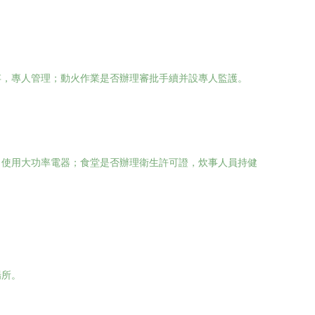
存，專人管理；動火作業是否辦理審批手續并設專人監護。
、使用大功率電器；食堂是否辦理衛生許可證，炊事人員持健
場所。