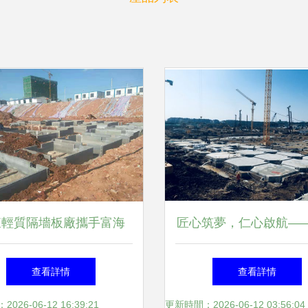
東輕質隔墻板廠攜手富海
匠心筑夢，仁心啟航—
0，以網絡優化推廣賦能建
醫學院附屬醫院整體搬
查看詳情
查看詳情
筑工程新篇章
裝飾工程建設紀實
26-06-12 16:39:21
更新時間：2026-06-12 03:56:04