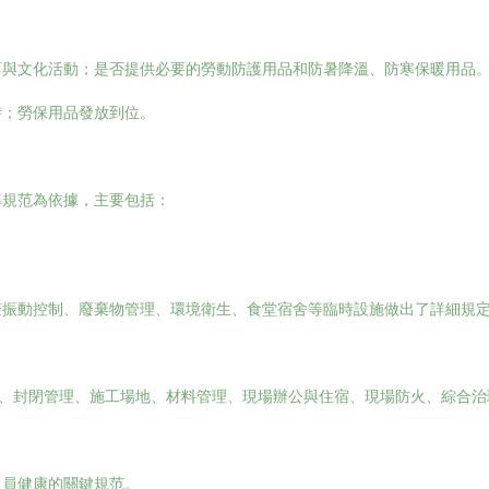
育與文化活動；是否提供必要的勞動防護用品和防暑降溫、防寒保暖用品
時；勞保用品發放到位。
準規范為依據，主要包括：
聲振動控制、廢棄物管理、環境衛生、食堂宿舍等臨時設施做出了詳細規
擋、封閉管理、施工場地、材料管理、現場辦公與住宿、現場防火、綜合
人員健康的關鍵規范。