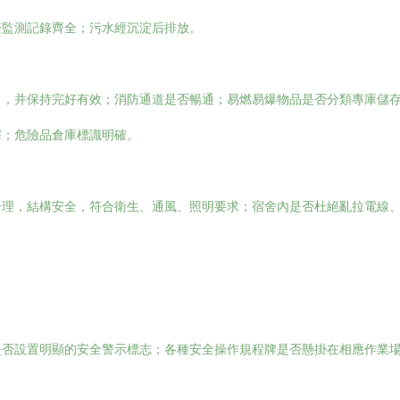
聲監測記錄齊全；污水經沉淀后排放。
），并保持完好有效；消防通道是否暢通；易燃易爆物品是否分類專庫儲
塞；危險品倉庫標識明確。
合理，結構安全，符合衛生、通風、照明要求；宿舍內是否杜絕亂拉電線
是否設置明顯的安全警示標志；各種安全操作規程牌是否懸掛在相應作業