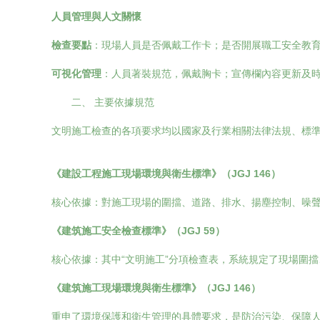
人員管理與人文關懷
檢查要點
：現場人員是否佩戴工作卡；是否開展職工安全教
可視化管理
：人員著裝規范，佩戴胸卡；宣傳欄內容更新及
二、 主要依據規范
文明施工檢查的各項要求均以國家及行業相關法律法規、標
《建設工程施工現場環境與衛生標準》（JGJ 146）
核心依據：對施工現場的圍擋、道路、排水、揚塵控制、噪
《建筑施工安全檢查標準》（JGJ 59）
核心依據：其中“文明施工”分項檢查表，系統規定了現場圍
《建筑施工現場環境與衛生標準》（JGJ 146）
重申了環境保護和衛生管理的具體要求，是防治污染、保障