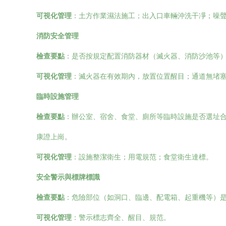
可視化管理
：土方作業濕法施工；出入口車輛沖洗干凈；噪
消防安全管理
檢查要點
：是否按規定配置消防器材（滅火器、消防沙池等
可視化管理
：滅火器在有效期內，放置位置醒目；通道無堵
臨時設施管理
檢查要點
：辦公室、宿舍、食堂、廁所等臨時設施是否選址
康證上崗。
可視化管理
：設施整潔衛生；用電規范；食堂衛生達標。
安全警示與標牌標識
檢查要點
：危險部位（如洞口、臨邊、配電箱、起重機等）
可視化管理
：警示標志齊全、醒目、規范。