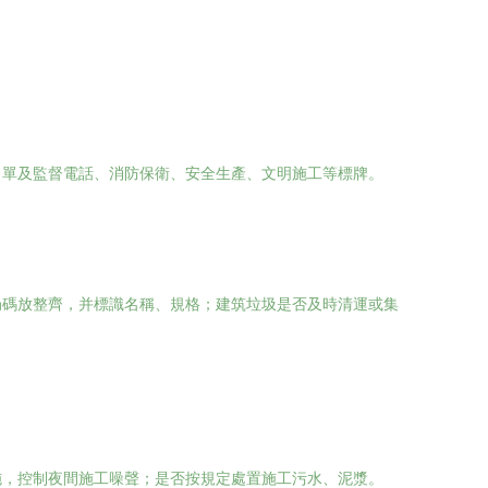
名單及監督電話、消防保衛、安全生產、文明施工等標牌。
局碼放整齊，并標識名稱、規格；建筑垃圾是否及時清運或集
施，控制夜間施工噪聲；是否按規定處置施工污水、泥漿。