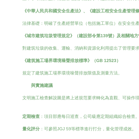
《中華人民共和國安全生產法》、《建設工程安全生產管理
法律基礎：明確了生產經營單位（包括施工單位）在安全生
《城市建筑垃圾管理規定》（建設部令第139號）及相關地方
對建筑垃圾的收集、運輸、消納和資源化利用提出了管理要
《建筑施工場界環境噪聲排放標準》（GB 12523）
規定了建筑施工場界環境噪聲排放限值及測量方法。
與實施建議
文明施工檢查解說圖是將上述規范要求轉化為直觀、可操作
定期檢查
：項目部應每日巡查，公司級應定期組織綜合檢查
量化評分
：可參照JGJ 59等標準進行打分，量化管理成效。