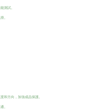
性能測試。
光滑。
。
寬度和方向，加強成品保護。
暢通。