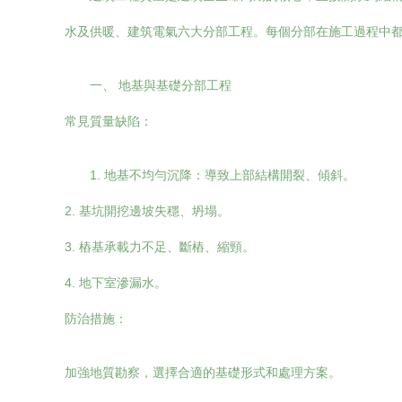
水及供暖、建筑電氣六大分部工程。每個分部在施工過程中
一、 地基與基礎分部工程
常見質量缺陷：
1. 地基不均勻沉降：導致上部結構開裂、傾斜。
2. 基坑開挖邊坡失穩、坍塌。
3. 樁基承載力不足、斷樁、縮頸。
4. 地下室滲漏水。
防治措施：
加強地質勘察，選擇合適的基礎形式和處理方案。