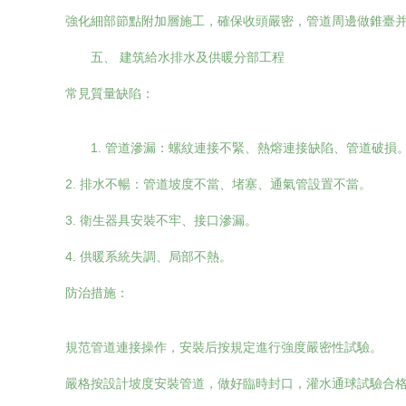
強化細部節點附加層施工，確保收頭嚴密，管道周邊做錐臺
五、 建筑給水排水及供暖分部工程
常見質量缺陷：
1. 管道滲漏：螺紋連接不緊、熱熔連接缺陷、管道破損
2. 排水不暢：管道坡度不當、堵塞、通氣管設置不當。
3. 衛生器具安裝不牢、接口滲漏。
4. 供暖系統失調、局部不熱。
防治措施：
規范管道連接操作，安裝后按規定進行強度嚴密性試驗。
嚴格按設計坡度安裝管道，做好臨時封口，灌水通球試驗合