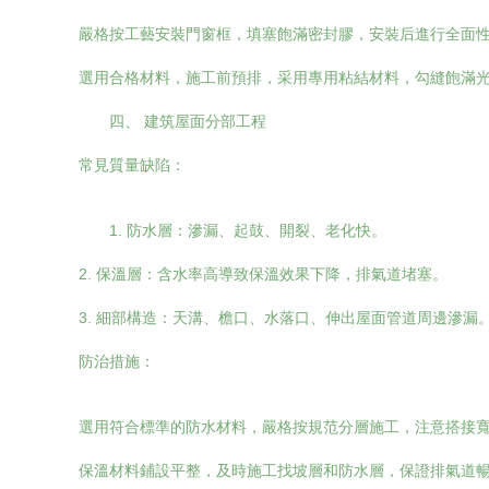
嚴格按工藝安裝門窗框，填塞飽滿密封膠，安裝后進行全面
選用合格材料，施工前預排，采用專用粘結材料，勾縫飽滿
四、 建筑屋面分部工程
常見質量缺陷：
1. 防水層：滲漏、起鼓、開裂、老化快。
2. 保溫層：含水率高導致保溫效果下降，排氣道堵塞。
3. 細部構造：天溝、檐口、水落口、伸出屋面管道周邊滲漏
防治措施：
選用符合標準的防水材料，嚴格按規范分層施工，注意搭接
保溫材料鋪設平整，及時施工找坡層和防水層，保證排氣道