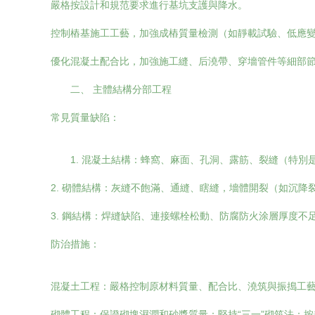
嚴格按設計和規范要求進行基坑支護與降水。
控制樁基施工工藝，加強成樁質量檢測（如靜載試驗、低應
優化混凝土配合比，加強施工縫、后澆帶、穿墻管件等細部
二、 主體結構分部工程
常見質量缺陷：
1. 混凝土結構：蜂窩、麻面、孔洞、露筋、裂縫（特別
2. 砌體結構：灰縫不飽滿、通縫、瞎縫，墻體開裂（如沉降
3. 鋼結構：焊縫缺陷、連接螺栓松動、防腐防火涂層厚度不
防治措施：
混凝土工程：嚴格控制原材料質量、配合比、澆筑與振搗工
砌體工程：保證砌塊濕潤和砂漿質量；堅持“三一”砌筑法；