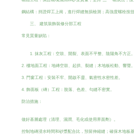
鋼結構：持證焊工上崗，進行焊縫無損檢測；高強度螺栓按
三、 建筑裝飾裝修分部工程
常見質量缺陷：
1. 抹灰工程：空鼓、開裂、表面不平整、陰陽角不方正
2. 樓地面工程：地磚空鼓、起拱、裂縫；木地板松動、響聲
3. 門窗工程：安裝不牢、開啟不靈、氣密性水密性差。
4. 飾面板（磚）工程：脫落、色差、勾縫不密實。
防治措施：
做好基層處理（清理、濕潤、毛化或使用界面劑）。
控制地磚浸水時間和砂漿配合比，預留伸縮縫；確保木地板