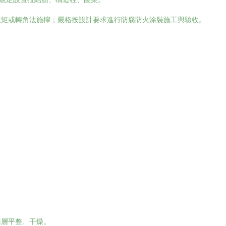
扭矩或轉角法施擰；嚴格按設計要求進行防腐防火涂裝施工與驗收。
。
。
基層平整、干燥。