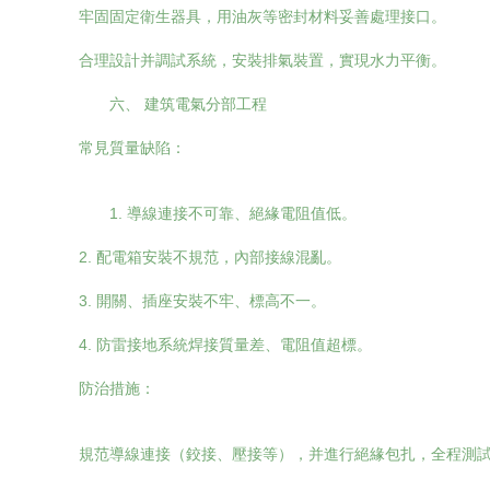
牢固固定衛生器具，用油灰等密封材料妥善處理接口。
合理設計并調試系統，安裝排氣裝置，實現水力平衡。
六、 建筑電氣分部工程
常見質量缺陷：
1. 導線連接不可靠、絕緣電阻值低。
2. 配電箱安裝不規范，內部接線混亂。
3. 開關、插座安裝不牢、標高不一。
4. 防雷接地系統焊接質量差、電阻值超標。
防治措施：
規范導線連接（鉸接、壓接等），并進行絕緣包扎，全程測