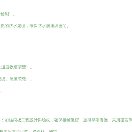
變檢測）。
節點的防水處理，確保防水層連續密閉。
是溫度收縮裂縫）。
裂縫、溫度裂縫）。
足。
藝；加強模板工程設計與驗收，確保接縫嚴密；重視早期養護，采用覆蓋
按規定設置拉結筋、構造柱、圈梁。